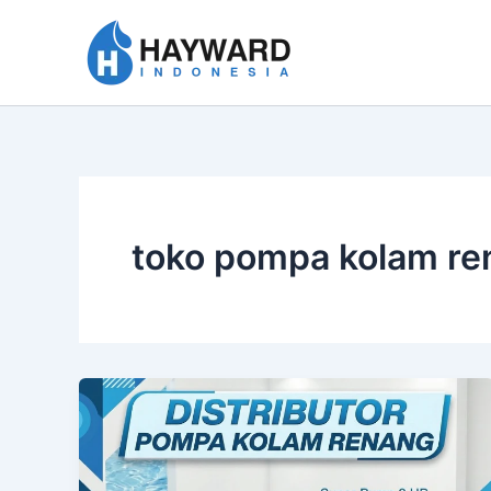
Lewati
ke
konten
toko pompa kolam r