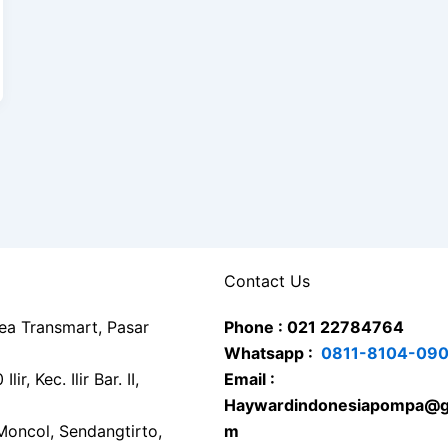
Contact Us
rea Transmart, Pasar
Phone : 021 22784764
Whatsapp :
0811-8104-09
ir, Kec. Ilir Bar. II,
Email :
Haywardindonesiapompa@g
Moncol, Sendangtirto,
m