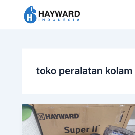
Lewati
ke
konten
toko peralatan kolam