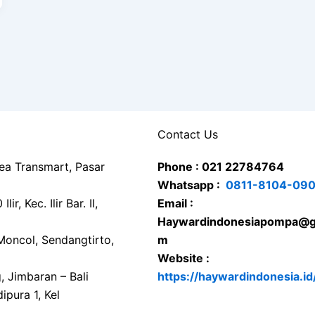
Contact Us
rea Transmart, Pasar
Phone : 021 22784764
Whatsapp :
0811-8104-09
ir, Kec. Ilir Bar. II,
Email :
Haywardindonesiapompa@g
Moncol, Sendangtirto,
m
Website :
g, Jimbaran – Bali
https://haywardindonesia.id
ipura 1, Kel