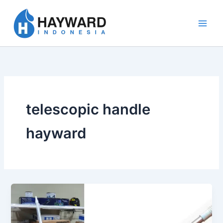
Lewati
ke
konten
telescopic handle
hayward