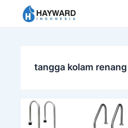
Lewati
ke
konten
tangga kolam renang