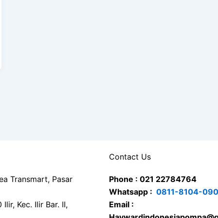
Contact Us
rea Transmart, Pasar
Phone : 021 22784764
Whatsapp :
0811-8104-09
ir, Kec. Ilir Bar. II,
Email :
Haywardindonesiapompa@g