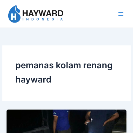
Lewati
ke
konten
pemanas kolam renang
hayward