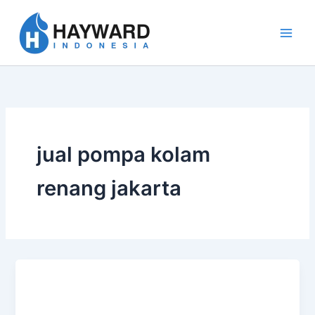
Lewati
ke
konten
jual pompa kolam
renang jakarta