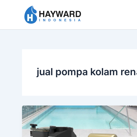
Lewati
ke
konten
jual pompa kolam re