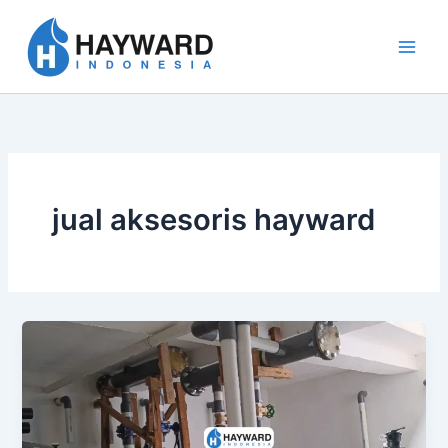
Lewati
ke
konten
jual aksesoris hayward