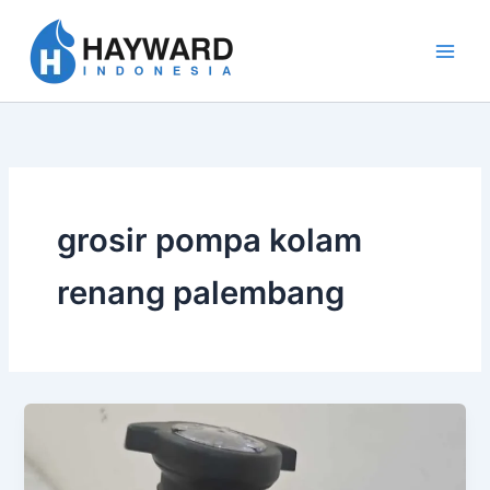
Lewati
ke
konten
grosir pompa kolam
renang palembang