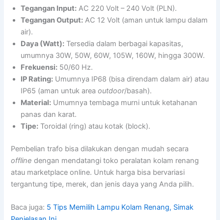
Tegangan Input:
AC 220 Volt – 240 Volt (PLN).
Tegangan Output:
AC 12 Volt (aman untuk lampu dalam
air).
Daya (Watt):
Tersedia dalam berbagai kapasitas,
umumnya 30W, 50W, 60W, 105W, 160W, hingga 300W.
Frekuensi:
50/60 Hz.
IP Rating:
Umumnya IP68 (bisa direndam dalam air) atau
IP65 (aman untuk area
outdoor
/basah).
Material:
Umumnya tembaga murni untuk ketahanan
panas dan karat.
Tipe:
Toroidal (ring) atau kotak (block).
Pembelian trafo bisa dilakukan dengan mudah secara
offline
dengan mendatangi toko peralatan kolam renang
atau marketplace online. Untuk harga bisa bervariasi
tergantung tipe, merek, dan jenis daya yang Anda pilih.
Baca juga:
5 Tips Memilih Lampu Kolam Renang, Simak
Penjelasan Ini